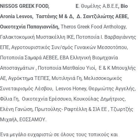
NISSOS GREEK FOOD
,
Ε
. Θυμέλης Α.Β.Ε.Ε
,
Bio
Aronia
Lesvos
, Ταστάνης Μ & Δ, Δ. Σαντζιλιώτης ΑΕΒΕ,
Οικοτεχνία Παπαγιαννίδη,
Theros Greek Food Anthology,
Γαλακτοκομική Μυστακέλλη ΙΚΕ, Ποτοποιία Ι. Βαρβαγιάννης
ΕΠΕ, Αγροτουριστικός Συν/σμός Γυναικών Μεσσοτόπου,
Ποτοποιία Σαμαρά ΑΕΒΕΕ, ΕΒΑ Ελληνική Βιομηχανία
Αποσταγμάτων , Ποτοποιία Ματθαίου Υιοί, Ε & Κ Μπουχλής
ΑΕ, Αγρόκτημα ΤΕΠΕΣ, Μυτιληνιά Γη, Μελισσοκομικός
Συνεταιρισμός Λέσβου, Lesvos Honey, Θερμιώτης Αγγελής,
Φίλια Γη, Οικοτεχνία Ερέσσυκο, Κουκούλας Δημήτριος,
Ελένη Γανώση, Πρωτούλης- Ραφτέλλη & ΣΙΑ ΕΕ , Τζωρτζής
Μιχαήλ, ΕΟΣΣΑΜΟΥ.
Ένα μεγάλο ευχαριστώ σε όλους τους τοπικούς και